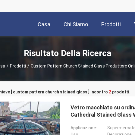
Casa
Chi Siamo
Prodotti
Risultato Della Ricerca
sa
/
Prodotti
/
Custom Pattern Church Stained Glass Produttore Onl
hiave [ custom pattern church stained glass ] incontro
2
prodotti.
Vetro macchiato su ordina
Cathedral Stained Glass
Applicazione:
Uso:
Decorazione