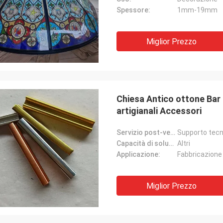
Spessore:
1mm-19mm
Miglior Prezzo
Chiesa Antico ottone Bar 
artigianali Accessori
Servizio post-vendita:
Supporto tecn
Capacità di soluzione del progetto:
Altri
Applicazione:
Fabbricazione 
Miglior Prezzo