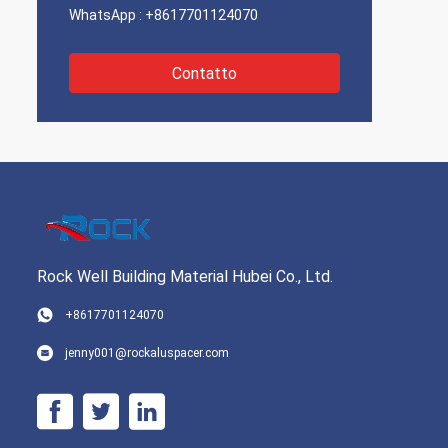
WhatsApp :
+8617701124070
Contatto
Rock Well Building Material Hubei Co., Ltd.
+8617701124070
jenny001@rockaluspacer.com