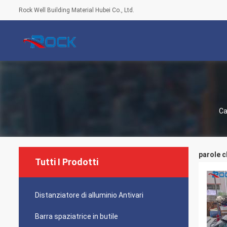
Rock Well Building Material Hubei Co., Ltd.
Ca
parole c
Tutti I Prodotti
Distanziatore di alluminio Antivari
Barra spaziatrice in butile