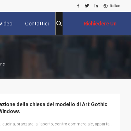
Italian
Video
Contattici
Richiedere Un
Preventivo
ine
zione della chiesa del modello di Art Gothic
 Windows
Supermercato, cucina, pranzare, all'aperto, centro commerciale, appartamento, ospedale, Corridoio, c