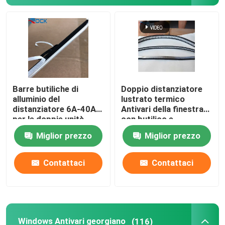
Circa noi
Giro della fabbrica
Barre butiliche di
Doppio distanziatore
Controllo di qualità
alluminio del
lustrato termico
distanziatore 6A-40A
Antivari della finestra
per le doppie unità
con butilico e
Contattici
lustrate
molecolare
Miglior prezzo
Miglior prezzo
Richieda una citazione
Contattaci
Contattaci
Distanziatore di alluminio Antivari
Barra spaziatrice in butile
Windows Antivari georgiano
(116)