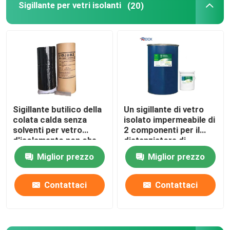
Sigillante per vetri isolanti
(20)
Macchina per piegare l'alluminio
accessori in vetro intarsiato
Altri accessori in vetro
Sigillante butilico della
Un sigillante di vetro
colata calda senza
isolato impermeabile di
Chiodo di espansione
solventi per vetro
2 componenti per il
d'isolamento non che
distanziatore di
annebbia
alluminio Antivari
Vetro macchiato architettonico
Miglior prezzo
Miglior prezzo
Contattaci
Contattaci