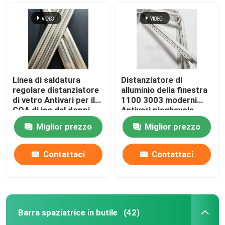
Linea di saldatura
Distanziatore di
regolare distanziatore
alluminio della finestra
di vetro Antivari per il
1100 3003 moderni
COA di iso del doppi
Antivari pieghevole
vetri
Miglior prezzo
Miglior prezzo
Contattaci
Contattaci
Casa
Prodotti
Barra spaziatrice in butile
(42)
Video