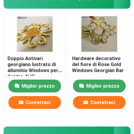
Windows Antivari georgiano
Sigillante per vetri isolanti
Barra distanziatrice bordo caldo
Doppio Antivari
Hardware decorativo
georgiano lustrato di
del fiore di Rose Gold
alluminio Windows per
Windows Georgian Bar
Nastro sigillante butilico
il vetro di IG
Miglior prezzo
Miglior prezzo
Tappetino in sughero
Contattaci
Contattaci
Diseccante del setaccio molecolare
Connettore angolare in plastica