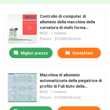
Controllo di computer di
alluminio della macchina della
curvatura di multi forma
automatica completa
MOQ：1 insieme
Prezzo：$15,000.00/sets
Miglior prezzo
Contattaci
Macchina di alluminio
automatizzata della piegatrice di
profilo di Full Auto della
macchina della curvatura
MOQ：1 insieme
Prezzo：$15,000.00/sets