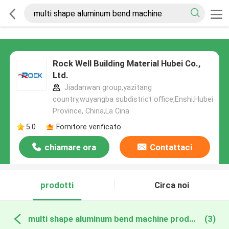
Rock Well Building Material Hubei Co.,
Ltd.
Jiadanwan group,yazitang
country,wuyangba subdistrict office,Enshi,Hubei
Province, China,La Cina
5.0
Fornitore verificato
chiamare ora
Contattaci
prodotti
Circa noi
multi shape aluminum bend machine produzione online
(3)