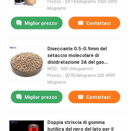
Prezzo：$4.14/kilograms 1000-2999
kilograms
Miglior prezzo
Contattaci
Diseccante 0.5-0.9mm del
setaccio molecolare di
disidratazione 3A del gas
naturale
MOQ：500 chilogrammi
Prezzo：$0.95/kilograms 500-4999
kilograms
Casa
Miglior prezzo
Contattaci
Prodotti
Doppia striscia di gomma
butilica del nero del lato per il
Video