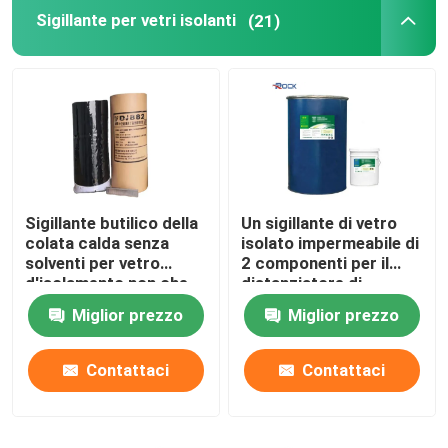
Sigillante per vetri isolanti
(21)
Sigillante butilico della
Un sigillante di vetro
colata calda senza
isolato impermeabile di
solventi per vetro
2 componenti per il
d'isolamento non che
distanziatore di
annebbia
alluminio Antivari
Miglior prezzo
Miglior prezzo
Contattaci
Contattaci