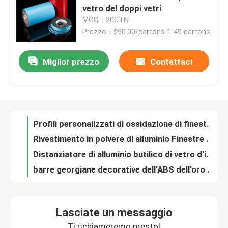
vetro del doppi vetri
MOQ：20CTN
Circa noi
Prezzo：$90.00/cartons 1-49 cartons
Giro della fabbrica
Miglior prezzo
Contattaci
Profili personalizzati di ossidazione di finestre Decorazione di bar georgiana
Rivestimento in polvere di alluminio Finestre bar georgiane Hardware decorativo
Distanziatore di alluminio butilico di vetro d'isolamento Antivari del distanziatore 12mm di sigillamento di gomma butilica
Controllo di qualità
barre georgiane decorative dell'ABS dell'oro di 5*8mm nella superficie regolare di Windows
Distanziatore di alluminio Antivari della finestra di UPVC con nastro adesivo butilico bianco o nero
Contattici
barre di verniciatura georgiane Antivari dell'hardware decorativo georgiano di 7*16mm Windows
Barre butiliche di alluminio del distanziatore 6A-40A per le doppie unità lustrate
Richieda una citazione
Chiave nera di Gray White Plastic Corner Connector per le barre di alluminio del distanziatore
Colore su misura hardware decorativo georgiano di alluminio di 8*18mm Windows Antivari
Distanziatore di alluminio Antivari
Bar di doppio vetro in alluminio in stile georgiano per coperture di unità Ig acustiche senza cornice
Lasciate un messaggio
Sostituzione di elettroplate in acciaio Barre di astragalo Decorazione per doppio vetro vetro porta
Barra distanziatrice bordo caldo
Ti richiameremo presto!