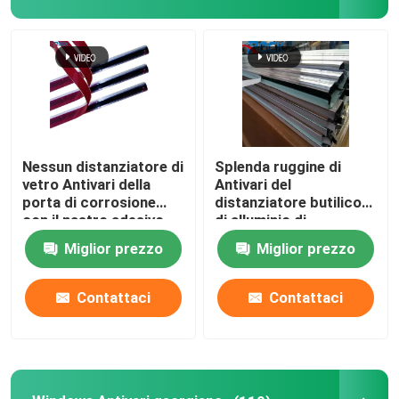
Nessun distanziatore di
Splenda ruggine di
vetro Antivari della
Antivari del
porta di corrosione
distanziatore butilico
con il nastro adesivo
di alluminio di
butilico
superficie 1100 l'anti
Miglior prezzo
Miglior prezzo
per Windows di vetro
Contattaci
Contattaci