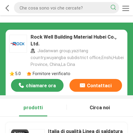
Rock Well Building Material Hubei Co.,
Ltd.
Jiadanwan group,yazitang
country,wuyangba subdistrict office,Enshi,Hubei
Province, China,La Cina
5.0
Fornitore verificato
chiamare ora
Contattaci
prodotti
Circa noi
Italia di qualità Linea di saldatura