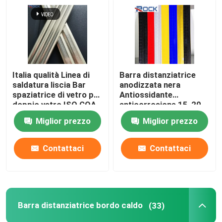
Macchina per piegare l'alluminio
accessori in vetro intarsiato
Italia qualità Linea di
Barra distanziatrice
saldatura liscia Bar
anodizzata nera
Altri accessori in vetro
spaziatrice di vetro per
Antiossidante
doppio vetro ISO COA
anticorrosione 15-20
ROHS
anni Barre
Chiodo di espansione
Miglior prezzo
Miglior prezzo
distanziatrici in
alluminio nere per unità
di vetrocamera
Contattaci
Contattaci
Vetro macchiato architettonico
Barra distanziatrice bordo caldo
(33)