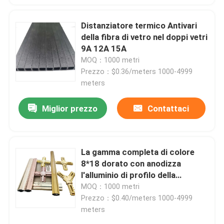
Distanziatore termico Antivari
della fibra di vetro nel doppi vetri
9A 12A 15A
MOQ：1000 metri
Prezzo：$0.36/meters 1000-4999
meters
Miglior prezzo
Contattaci
La gamma completa di colore
8*18 dorato con anodizza
l'alluminio di profilo della
superficie per l'hardware per le
MOQ：1000 metri
porte e le finestre di alluminio
Prezzo：$0.40/meters 1000-4999
meters