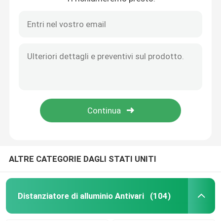
Fittings di vetro Ig Anodizzato Finestre Georgian Bar Smart 5*8 mm
Fabbricazione di vetri Astragale Barre di vetro Oro alluminio 5*8 ossidazione
Barra spaziatrice in butile
Vetro isolante a prova di UV Vernice georgiana Barre di vetro di oro Disegno di fiori di plastica
Fiori decorativi georgiani UV contemporanei dell'oro UPVC Antivari Windows della prova
Windows Antivari georgiano
Connettore diritto fisso dell'angolo di acciaio inossidabile della clip unito per le barre di alluminio pieghevoli del distanziatore
Fiore a prova di UV Bar interne georgiane per la decorazione delle porte a doppio vetro
Sigillante per vetri isolanti
linea di saldatura senza cuciture pieghevole della parte posteriore 6A barra vuota di alluminio per i accesorios di panels de aluminio del doppi vetri
Il distanziatore di alluminio di lustro di elevata purezza per vetro morden gli accessori della finestra della porta
Nastro sigillante butilico
Setaccio molecolare 3a dell'adsorbente del setaccio molecolare della zeolite per il distanziatore termico Antivari
Tappetino in sughero
ALTRE CATEGORIE DAGLI STATI UNITI
Diseccante del setaccio molecolare
Distanziatore di alluminio Antivari
(104)
Connettore angolare in plastica