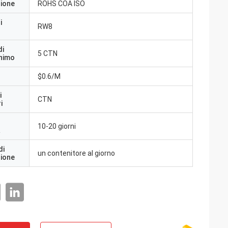
zione
ROHS COA ISO
i
RW8
di
5 CTN
inimo
$0.6/M
i
CTN
i
10-20 giorni
a
di
un contenitore al giorno
zione