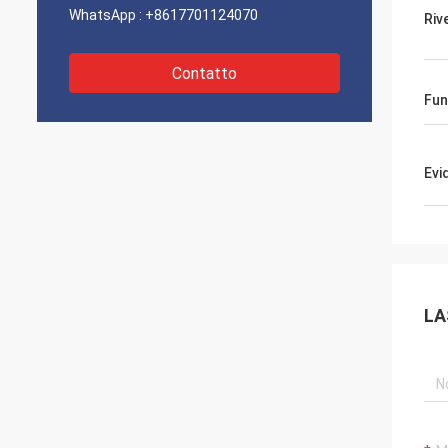
WhatsApp :
+8617701124070
Riv
Contatto
Fun
Evi
LA