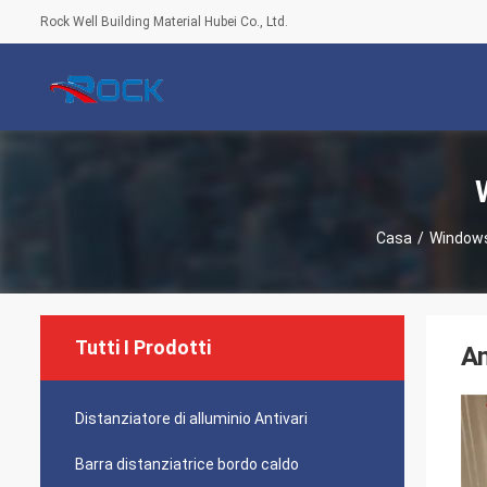
Rock Well Building Material Hubei Co., Ltd.
Casa
/
Windows
Tutti I Prodotti
An
Distanziatore di alluminio Antivari
Barra distanziatrice bordo caldo