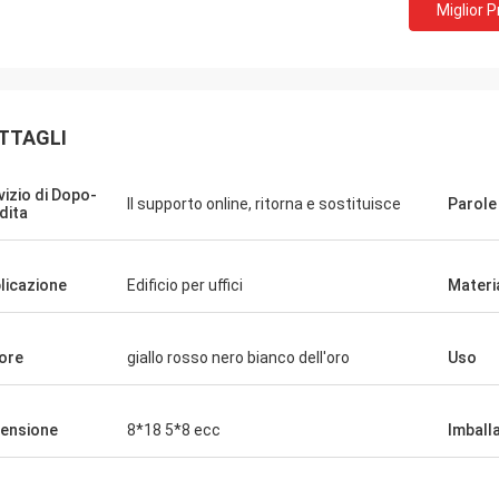
Miglior 
TTAGLI
vizio di Dopo-
Il supporto online, ritorna e sostituisce
Parole
dita
Lalit
Eric
Ottima qualità, fantast
prodotto è perfetto
licazione
Edificio per uffici
Materi
utile.
ore
giallo rosso nero bianco dell'oro
Uso
ensione
8*18 5*8 ecc
Imball