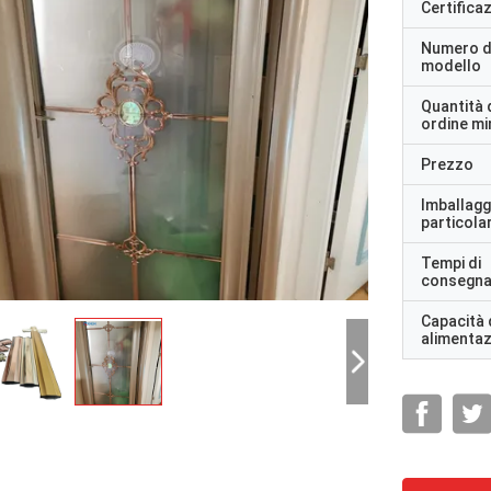
Certifica
Numero d
modello
Quantità 
ordine m
Prezzo
Imballagg
particolar
Tempi di
consegn
Capacità 
alimenta