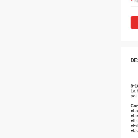
DE
8*1
La 
poi
Car
●
La
●Le
●Il
●Fi
●L'