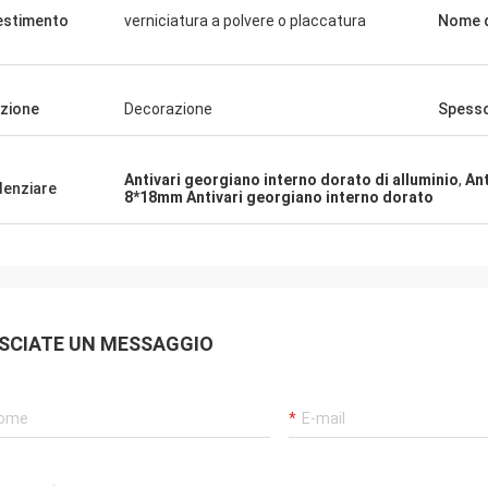
estimento
verniciatura a polvere o placcatura
Nome d
zione
Decorazione
Spess
Antivari georgiano interno dorato di alluminio
,
An
denziare
8*18mm Antivari georgiano interno dorato
SCIATE UN MESSAGGIO