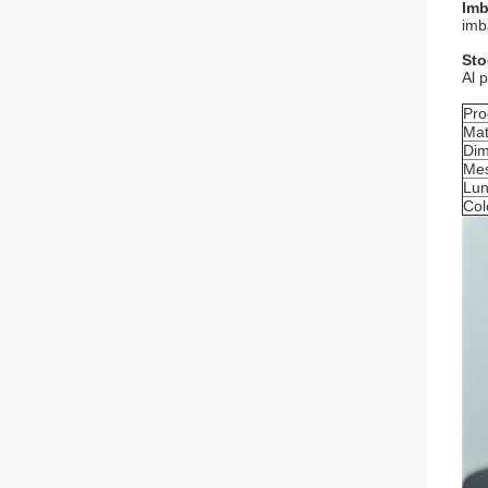
Imb
imb
Sto
Al 
Pro
Mat
Dim
Mes
Lu
Col