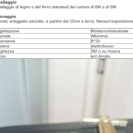
allaggio
allaggio di legno o del ferro standard dei cartoni di 6M o di 5M:
ccaggio
posto arieggiato asciutto, a partire dal 15cm a terra; Nessun'esposizione 
gettazione
Moderno/industriale
eriale
Alluminio
ensione
8*18
tiere
elettroforesi
nghezza
3M o su misura
ore
ect dorato.