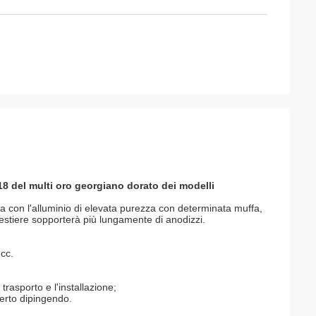
8*18 del multi oro georgiano dorato dei modelli
sa con l'alluminio di elevata purezza con determinata muffa,
 mestiere sopporterà più lungamente di anodizzi.
cc.
trasporto e l'installazione;
perto dipingendo.