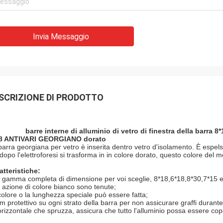
Invia Messaggio
SCRIZIONE DI PRODOTTO
barre interne di alluminio di vetro di finestra della barra 
8 ANTIVARI GEORGIANO dorato
barra georgiana per vetro è inserita dentro vetro d'isolamento. È espel
 dopo l'elettroforesi si trasforma in in colore dorato, questo colore del
atteristiche:
 gamma completa di dimensione per voi sceglie, 8*18,6*18,8*30,7*15 e
 azione di colore bianco sono tenute;
 colore o la lunghezza speciale può essere fatta;
lm protettivo su ogni strato della barra per non assicurare graffi durante 
orizzontale che spruzza, assicura che tutto l'alluminio possa essere co