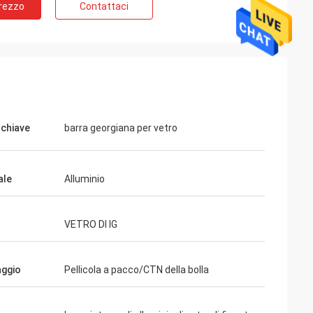
Prezzo
Contattaci
 chiave
barra georgiana per vetro
ico, sempre molto
ale
Alluminio
VETRO DI IG
aggio
Pellicola a pacco/CTN della bolla