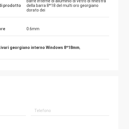
barre interne di alluminio di vetro di finestra
i prodotto
della barra 8*18 del multi oro georgiano
dorato dei
ore
0.6mm
tivari georgiano interno Windows 8*18mm
,