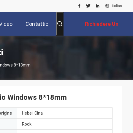
Italian
Video
Contattici
Richiedere Un
Preventivo
i
o Windows 8*18mm
minio Windows 8*18mm
origine
Hebei, Cina
Rock