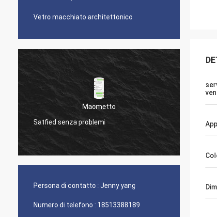
Vetro macchiato architettonico
DE
ser
ven
Maometto
Satfied senza problemi
Il tuo 
App
Col
Persona di contatto :
Jenny yang
Dim
Numero di telefono :
18513388189