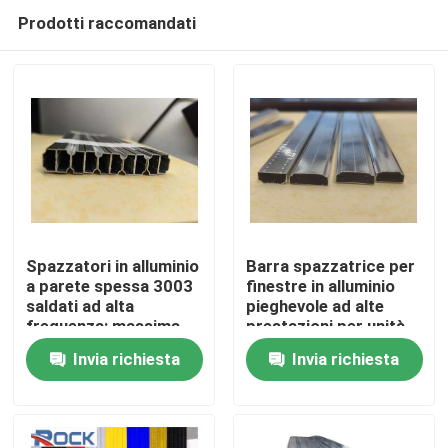
Prodotti raccomandati
Spazzatori in alluminio
Barra spazzatrice per
a parete spessa 3003
finestre in alluminio
saldati ad alta
pieghevole ad alte
Casa
frequenza: massima
prestazioni per unità
rigidità strutturale e
di vetro isolante
Invia richiesta
Invia richiesta
affidabilità senza
Prodotti
nebbia per le IGU
premium
Video