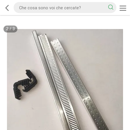
2
/
3